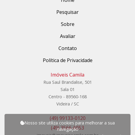
Pesquisar
Sobre
Avaliar
Contato
Política de Privacidade
Imóveis Camila
Rua Saul Brandalise, 501
Sala 01
Centro - 89560-168
Videira / SC
(49) 99133-0120
Nosso site utiliza cookies para melhorar a sua
(49) 3566-6053
navegação